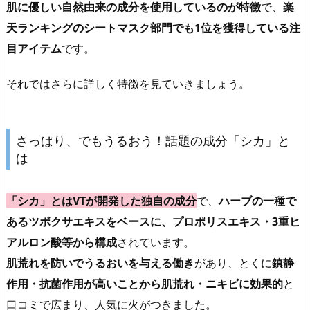
肌に優しい自然由来の成分を使用しているのが特徴
で、
楽
天ランキングのシートマスク部門でも1位を獲得している注
目アイテム
です。
それではさらに詳しく特徴を見ていきましょう。
さっぱり、でもうるおう！話題の成分「シカ」と
は
「シカ」とはVTが開発した独自の成分
で、
ハーブの一種で
あるツボクサエキスをベースに、プロポリスエキス・3重ヒ
アルロン酸等から構成
されています。
肌荒れを防いでうるおいを与える働き
があり、とくに
鎮静
作用・抗菌作用が高いことから肌荒れ・ニキビに効果的
と
口コミで広まり、人気に火がつきました。