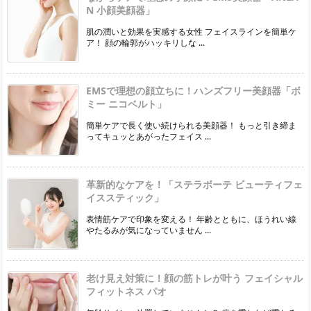
N 小顔美顔器」
肌の潤いと効果を実感する女性 フェイスラインを簡単ケ
ア！ 顔の輪郭がハッキリしな ...
EMSで理想の顔立ちに！ハンズフリー美顔器「ボ
ミー ニコベルト」
簡単ケアで長く使い続けられる美顔器！ もっと引き締ま
ってキュッとあがったフェイス ...
革新的なケアを！「ステラボーテ ビューティフェ
イススティック」
表情筋ケアで印象を変える！ 年齢とともに、ほうれい線
やたるみが気になっていません ...
老け見え対策に！顔の筋トレが叶う フェイシャル
フィットネス パオ