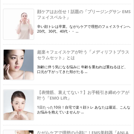
顔ケアはお任せ！話題の「プリージングサン EMS
フェイスベルト」
辛い顔トレは卒業。ながらケアで理想のフェイスラインへ
20代、30代、40代・・ ...
超楽々フェイスケアが叶う「メディリフトプラス
セラムセット」とは
加齢に伴う気になる悩みに 年齢を重ねれば重ねるほど、
口元が下がってきた頬がたる ...
【表情筋、衰えてない？】お手軽引き締めケアが
叶う「EMO Lift」
1日たった10分！自宅で楽々顔トレ あなたは最近、こんな
お悩みを抱えていませんか ...
ながらケアで理想の小顔に！EMS美顔器「ANLA