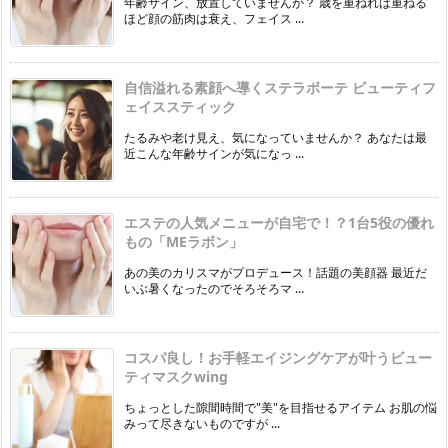
年齢サイン、放置していませんか？ 歳を重ねれば重ねる
ほど顔の筋肉は衰え、フェイス ...
自信溢れる素顔へ導くステラボーテ ビューティフ
ェイススティック
たるみや老け見え、気になっていませんか？ あなたは最
近こんな年齢サインが気になっ ...
エステの人気メニューが自宅で！？1台5役の優れ
もの「MEラボン」
あの美のカリスマがプロデュース！話題の美顔器 最近だ
いぶ暑くなったのでそろそろマ ...
コスパ良し！お手軽エイジングケアが叶うビュー
ティマスクwing
ちょっとした隙間時間で"美"を目指せるアイテム お肌の悩
みって尽きないものですが ...