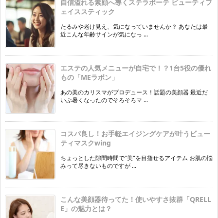
自信溢れる素顔へ導くステラボーテ ビューティフ
ェイススティック
たるみや老け見え、気になっていませんか？ あなたは最
近こんな年齢サインが気になっ ...
エステの人気メニューが自宅で！？1台5役の優れ
もの「MEラボン」
あの美のカリスマがプロデュース！話題の美顔器 最近だ
いぶ暑くなったのでそろそろマ ...
コスパ良し！お手軽エイジングケアが叶うビュー
ティマスクwing
ちょっとした隙間時間で"美"を目指せるアイテム お肌の悩
みって尽きないものですが ...
こんな美顔器待ってた！使いやすさ抜群「QRELL
E」の魅力とは？