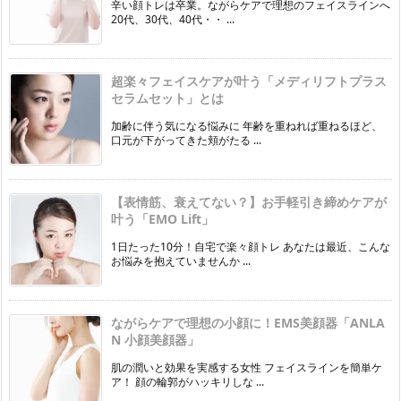
辛い顔トレは卒業。ながらケアで理想のフェイスラインへ
20代、30代、40代・・ ...
超楽々フェイスケアが叶う「メディリフトプラス
セラムセット」とは
加齢に伴う気になる悩みに 年齢を重ねれば重ねるほど、
口元が下がってきた頬がたる ...
【表情筋、衰えてない？】お手軽引き締めケアが
叶う「EMO Lift」
1日たった10分！自宅で楽々顔トレ あなたは最近、こんな
お悩みを抱えていませんか ...
ながらケアで理想の小顔に！EMS美顔器「ANLA
N 小顔美顔器」
肌の潤いと効果を実感する女性 フェイスラインを簡単ケ
ア！ 顔の輪郭がハッキリしな ...