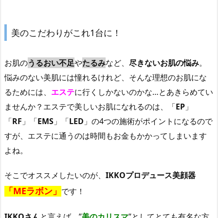
美のこだわりがこれ1台に！
お肌の
うるおい不足
や
たるみ
など、
尽きないお肌の悩み
。
悩みのない美肌には憧れるけれど、そんな理想のお肌にな
るためには、
エステ
に行くしかないのかな…とあきらめてい
ませんか？エステで美しいお肌になれるのは、「
EP
」
「
RF
」「
EMS
」「
LED
」の4つの施術がポイントになるので
すが、エステに通うのは時間もお金もかかってしまいます
よね。
そこでオススメしたいのが、
IKKOプロデュース美顔器
「MEラボン」
です！
IKKOさん
と言えば、”
美のカリスマ
”としてとても有名な方