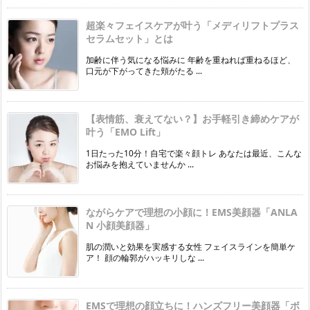
超楽々フェイスケアが叶う「メディリフトプラス
セラムセット」とは
加齢に伴う気になる悩みに 年齢を重ねれば重ねるほど、
口元が下がってきた頬がたる ...
【表情筋、衰えてない？】お手軽引き締めケアが
叶う「EMO Lift」
1日たった10分！自宅で楽々顔トレ あなたは最近、こんな
お悩みを抱えていませんか ...
ながらケアで理想の小顔に！EMS美顔器「ANLA
N 小顔美顔器」
肌の潤いと効果を実感する女性 フェイスラインを簡単ケ
ア！ 顔の輪郭がハッキリしな ...
EMSで理想の顔立ちに！ハンズフリー美顔器「ボ