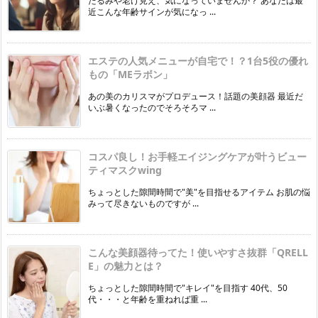
たるみや老け見え、気になっていませんか？ あなたは最
近こんな年齢サインが気になっ ...
エステの人気メニューが自宅で！？1台5役の優れ
もの「MEラボン」
あの美のカリスマがプロデュース！話題の美顔器 最近だ
いぶ暑くなったのでそろそろマ ...
コスパ良し！お手軽エイジングケアが叶うビュー
ティマスクwing
ちょっとした隙間時間で"美"を目指せるアイテム お肌の悩
みって尽きないものですが ...
こんな美顔器待ってた！使いやすさ抜群「QRELL
E」の魅力とは？
ちょっとした隙間時間で"キレイ"を目指す 40代、50
代・・・と年齢を重ねれば重 ...